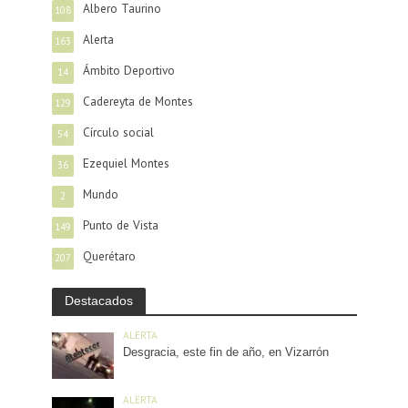
Albero Taurino
108
Alerta
163
Ámbito Deportivo
14
Cadereyta de Montes
129
Círculo social
54
Ezequiel Montes
36
Mundo
2
Punto de Vista
149
Querétaro
207
Destacados
ALERTA
Desgracia, este fin de año, en Vizarrón
ALERTA