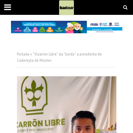
Portada
»
“Vizarrón Libre” da “tunda” a presidenta de
Cadereyta de Montes