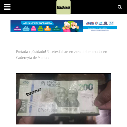
Portada
»
¡Cuidado! Billetes falsos en zona del mercado en
Cadereyta de Montes