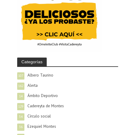
Categorías
Albero Taurino
107
Alerta
162
Ámbito Deportivo
14
Cadereyta de Montes
129
Círculo social
54
Ezequiel Montes
36