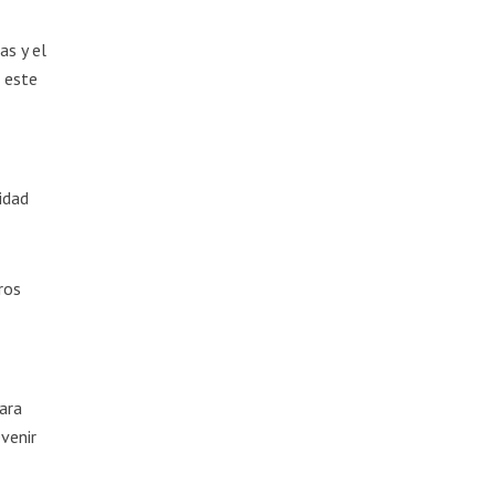
as y el
 este
idad
ros
ara
evenir