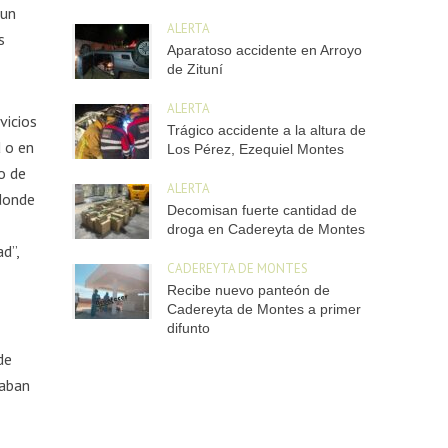
 un
ALERTA
s
Aparatoso accidente en Arroyo
de Zituní
ALERTA
vicios
Trágico accidente a la altura de
d o en
Los Pérez, Ezequiel Montes
o de
ALERTA
 donde
Decomisan fuerte cantidad de
droga en Cadereyta de Montes
d”,
CADEREYTA DE MONTES
Recibe nuevo panteón de
Cadereyta de Montes a primer
difunto
de
raban