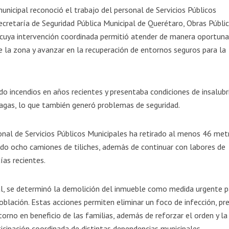
unicipal reconoció el trabajo del personal de Servicios Públicos
Secretaría de Seguridad Pública Municipal de Querétaro, Obras Públic
cuya intervención coordinada permitió atender de manera oportuna
de la zona y avanzar en la recuperación de entornos seguros para la
do incendios en años recientes y presentaba condiciones de insalubr
lagas, lo que también generó problemas de seguridad.
onal de Servicios Públicos Municipales ha retirado al menos 46 met
zado ocho camiones de tiliches, además de continuar con labores de
ías recientes.
al, se determinó la demolición del inmueble como medida urgente p
población. Estas acciones permiten eliminar un foco de infección, pr
torno en beneficio de las familias, además de reforzar el orden y la
rticipación coordinada de distintas dependencias municipales.