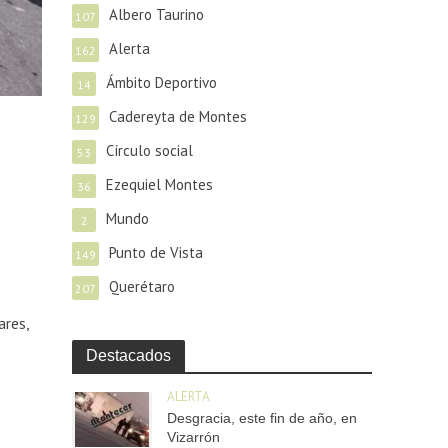
Albero Taurino
107
Alerta
162
Ámbito Deportivo
14
Cadereyta de Montes
129
Círculo social
53
Ezequiel Montes
36
Mundo
2
Punto de Vista
149
Querétaro
207
ares,
Destacados
ALERTA
Desgracia, este fin de año, en
Vizarrón