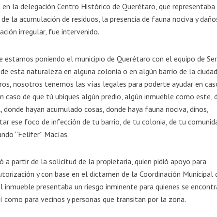
 en la delegación Centro Histórico de Querétaro, que representaba
o de la acumulación de residuos, la presencia de fauna nociva y daño
ción irregular, fue intervenido.
e estamos poniendo el municipio de Querétaro con el equipo de Ser
o de esta naturaleza en alguna colonia o en algún barrio de la ciuda
os, nosotros tenemos las vías legales para poderte ayudar en cas
 en caso de que tú ubiques algún predio, algún inmueble como este,
, donde hayan acumulado cosas, donde haya fauna nociva, dinos,
r ese foco de infección de tu barrio, de tu colonia, de tu comunida
ndo “Felifer” Macías.
 a partir de la solicitud de la propietaria, quien pidió apoyo para
utorización y con base en el dictamen de la Coordinación Municipal 
 el inmueble presentaba un riesgo inminente para quienes se encont
así como para vecinos y personas que transitan por la zona.