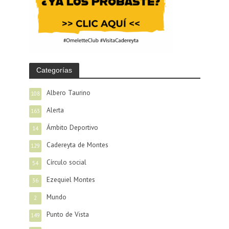
Categorías
Albero Taurino
108
Alerta
163
Ámbito Deportivo
14
Cadereyta de Montes
129
Círculo social
54
Ezequiel Montes
36
Mundo
2
Punto de Vista
149