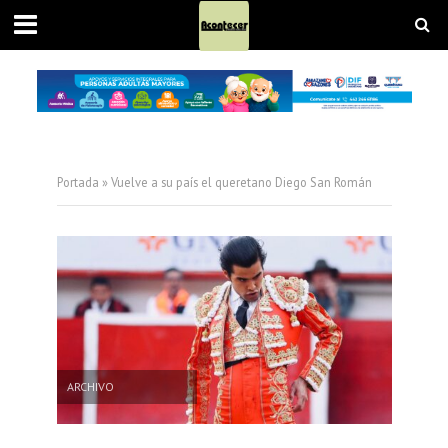
Portada
»
Vuelve a su país el queretano Diego San Román
ARCHIVO