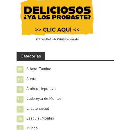
Categorías
Albero Taurino
107
Alerta
162
Ámbito Deportivo
14
Cadereyta de Montes
129
Círculo social
53
Ezequiel Montes
36
Mundo
2