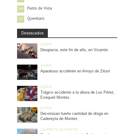
Punto de Vista
149
Querétaro
207
Destacados
ALERTA
Desgracia, este fin de año, en Vizarrón
ALERTA
Aparatoso accidente en Arroyo de Zituní
ALERTA
Trágico accidente a la altura de Los Pérez,
Ezequiel Montes
ALERTA
Decomisan fuerte cantidad de droga en
Cadereyta de Montes
CADEREYTA DE MONTES