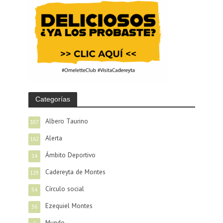
Categorías
Albero Taurino
107
Alerta
162
Ámbito Deportivo
14
Cadereyta de Montes
129
Círculo social
54
Ezequiel Montes
36
Mundo