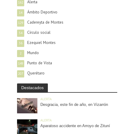
Alerta
162
Ámbito Deportivo
14
Cadereyta de Montes
129
Círculo social
54
Ezequiel Montes
36
Mundo
2
Punto de Vista
149
Querétaro
207
Destacados
ALERTA
Desgracia, este fin de año, en Vizarrón
ALERTA
Aparatoso accidente en Arroyo de Zituní