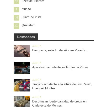
Ezequiel Montes
36
Mundo
2
Punto de Vista
149
Querétaro
207
Destacados
ALERTA
Desgracia, este fin de año, en Vizarrón
ALERTA
Aparatoso accidente en Arroyo de Zituní
ALERTA
Trágico accidente a la altura de Los Pérez,
Ezequiel Montes
ALERTA
Decomisan fuerte cantidad de droga en
Cadereyta de Montes