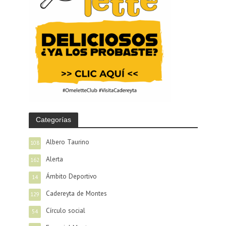
Categorías
Albero Taurino
108
Alerta
162
Ámbito Deportivo
14
Cadereyta de Montes
129
Círculo social
54