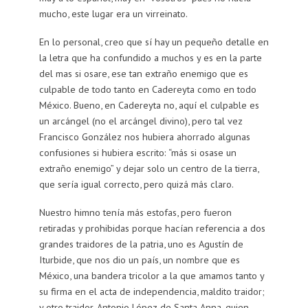
mucho, este lugar era un virreinato.
En lo personal, creo que sí hay un pequeño detalle en
la letra que ha confundido a muchos y es en la parte
del mas si osare, ese tan extraño enemigo que es
culpable de todo tanto en Cadereyta como en todo
México. Bueno, en Cadereyta no, aquí el culpable es
un arcángel (no el arcángel divino), pero tal vez
Francisco González nos hubiera ahorrado algunas
confusiones si hubiera escrito: “más si osase un
extraño enemigo” y dejar solo un centro de la tierra,
que sería igual correcto, pero quizá más claro.
Nuestro himno tenía más estofas, pero fueron
retiradas y prohibidas porque hacían referencia a dos
grandes traidores de la patria, uno es Agustín de
Iturbide, que nos dio un país, un nombre que es
México, una bandera tricolor a la que amamos tanto y
su firma en el acta de independencia, maldito traidor;
y otro traidor, Antonio López de Santa Anna, quien