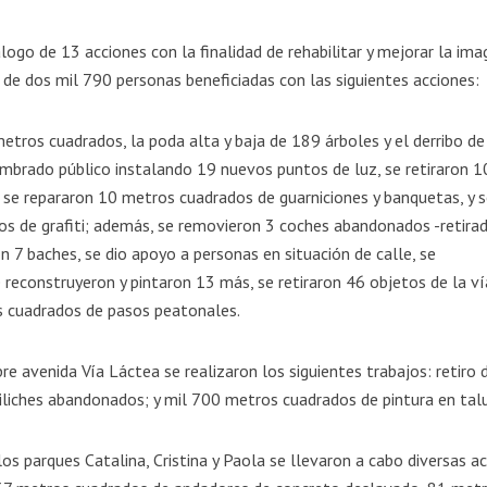
álogo de 13 acciones con la finalidad de rehabilitar y mejorar la im
 de dos mil 790 personas beneficiadas con las siguientes acciones:
ros cuadrados, la poda alta y baja de 189 árboles y el derribo de
umbrado público instalando 19 nuevos puntos de luz, se retiraron 1
, se repararon 10 metros cuadrados de guarniciones y banquetas, y 
s de grafiti; además, se removieron 3 coches abandonados -retira
on 7 baches, se dio apoyo a personas en situación de calle, se
 reconstruyeron y pintaron 13 más, se retiraron 46 objetos de la ví
s cuadrados de pasos peatonales.
re avenida Vía Láctea se realizaron los siguientes trabajos: retiro 
iliches abandonados; y mil 700 metros cuadrados de pintura en tal
 los parques Catalina, Cristina y Paola se llevaron a cabo diversas a