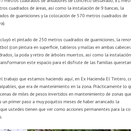
e 37 metros cuadrados de andadores de concreto deslavado, 81 met
ros cuadrados de áreas, así como la instalación de 9 bancas, la
ados de guarniciones y la colocación de 570 metros cuadrados de
a).
incluyó el pintado de 250 metros cuadrados de guarniciones, la reno
ol (con pintura en superficie, tableros y mallas en ambas cabecera
dos, la poda y retiro de árboles muertos, así como la instalación
ansformaron este espacio para el disfrute de las familias queretan
l trabajo que estamos haciendo aquí, en Ex Hacienda El Tintero, c
alpables, que era de mantenimiento en la zona. Prácticamente lo 
ecenas de miles de pesos invertidos en mantenimiento de zonas qu
s un primer paso a muy poquitos meses de haber arrancado la
o que ustedes tienen que ver como acciones permanentes para la co
s.