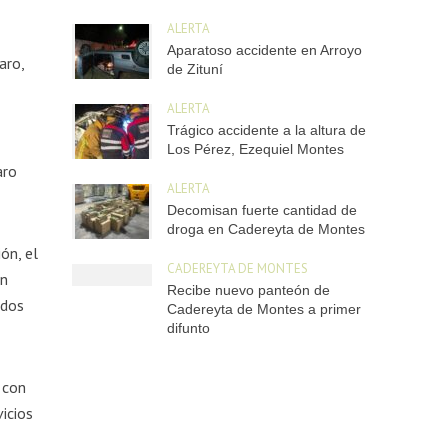
ALERTA
Aparatoso accidente en Arroyo
aro,
de Zituní
ALERTA
Trágico accidente a la altura de
Los Pérez, Ezequiel Montes
aro
ALERTA
Decomisan fuerte cantidad de
droga en Cadereyta de Montes
ón, el
CADEREYTA DE MONTES
en
Recibe nuevo panteón de
odos
Cadereyta de Montes a primer
difunto
 con
vicios