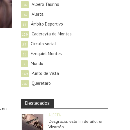
Albero Taurino
107
Alerta
162
Ámbito Deportivo
14
Cadereyta de Montes
129
Círculo social
54
Ezequiel Montes
36
Mundo
2
Punto de Vista
149
Querétaro
207
Destacados
s en
ALERTA
Desgracia, este fin de año, en
Vizarrón