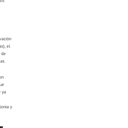
ros
vación
s), el
 de
as.
on
que
e ya
lonia y