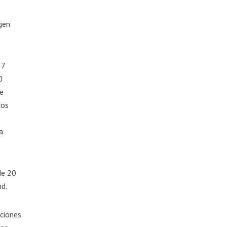
agen
 7
0
se
dos
a
de 20
ud.
cciones