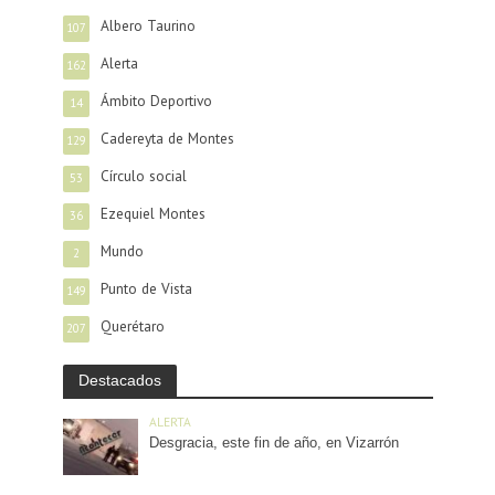
Albero Taurino
107
Alerta
162
Ámbito Deportivo
14
Cadereyta de Montes
129
Círculo social
53
Ezequiel Montes
36
Mundo
2
Punto de Vista
149
Querétaro
207
Destacados
ALERTA
Desgracia, este fin de año, en Vizarrón