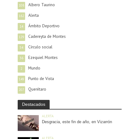
Albero Taurino
108
Alerta
162
Ámbito Deportivo
14
Cadereyta de Montes
129
Círculo social
54
Ezequiel Montes
36
Mundo
2
Punto de Vista
149
Querétaro
207
Destacados
ALERTA
Desgracia, este fin de año, en Vizarrón
ALERTA