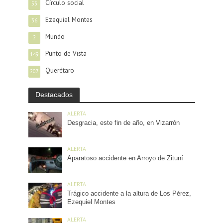
Círculo social
53
Ezequiel Montes
36
Mundo
2
Punto de Vista
149
Querétaro
207
Destacados
ALERTA
Desgracia, este fin de año, en Vizarrón
ALERTA
Aparatoso accidente en Arroyo de Zituní
ALERTA
Trágico accidente a la altura de Los Pérez,
Ezequiel Montes
ALERTA