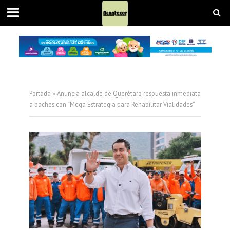
Portada
»
Anuncia alcalde de Querétaro respuesta inmediata
a baches con “Mega Estrategia para Rehabilitar Vialidades”