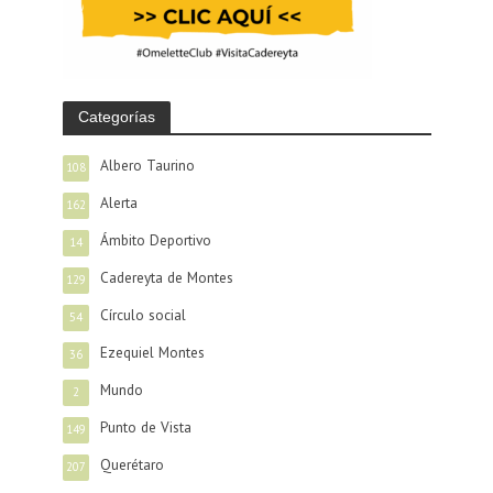
Categorías
Albero Taurino
108
Alerta
162
Ámbito Deportivo
14
Cadereyta de Montes
129
Círculo social
54
Ezequiel Montes
36
Mundo
2
Punto de Vista
149
Querétaro
207