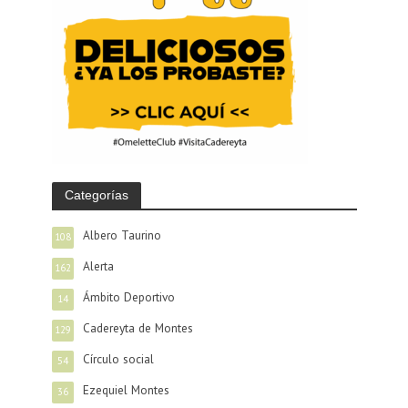
Categorías
Albero Taurino
108
Alerta
162
Ámbito Deportivo
14
Cadereyta de Montes
129
Círculo social
54
Ezequiel Montes
36