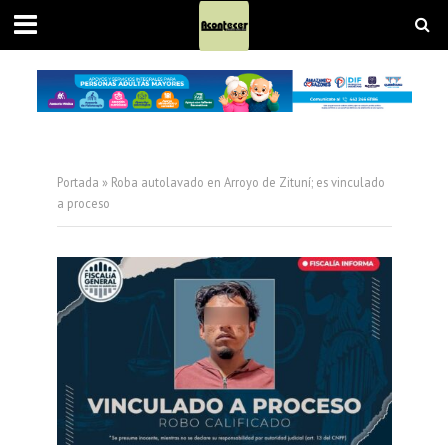
Portada
»
Roba autolavado en Arroyo de Zituní; es vinculado
a proceso