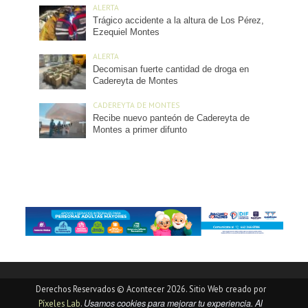
ALERTA
Trágico accidente a la altura de Los Pérez,
Ezequiel Montes
ALERTA
Decomisan fuerte cantidad de droga en
Cadereyta de Montes
CADEREYTA DE MONTES
Recibe nuevo panteón de Cadereyta de
Montes a primer difunto
Derechos Reservados © Acontecer 2026. Sitio Web creado por
Usamos cookies para mejorar tu experiencia. Al
Píxeles Lab
.