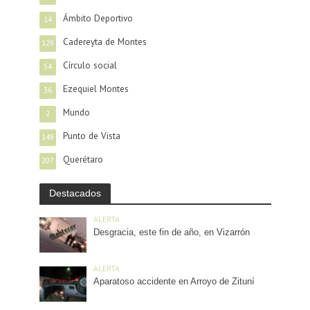
Ámbito Deportivo
14
Cadereyta de Montes
129
Círculo social
54
Ezequiel Montes
36
Mundo
2
Punto de Vista
149
Querétaro
207
Destacados
ALERTA
Desgracia, este fin de año, en Vizarrón
ALERTA
Aparatoso accidente en Arroyo de Zituní