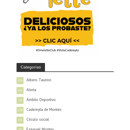
Categorías
Albero Taurino
108
Alerta
162
Ámbito Deportivo
14
Cadereyta de Montes
129
Círculo social
54
Ezequiel Montes
36