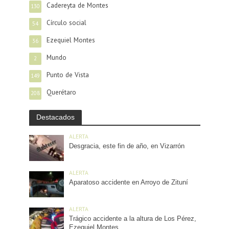
Cadereyta de Montes
130
Círculo social
54
Ezequiel Montes
36
Mundo
2
Punto de Vista
149
Querétaro
208
Destacados
ALERTA
Desgracia, este fin de año, en Vizarrón
ALERTA
Aparatoso accidente en Arroyo de Zituní
ALERTA
Trágico accidente a la altura de Los Pérez,
Ezequiel Montes