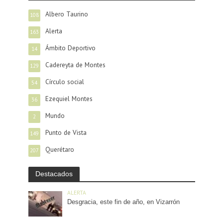
Albero Taurino
108
Alerta
163
Ámbito Deportivo
14
Cadereyta de Montes
129
Círculo social
54
Ezequiel Montes
36
Mundo
2
Punto de Vista
149
Querétaro
207
Destacados
ALERTA
Desgracia, este fin de año, en Vizarrón