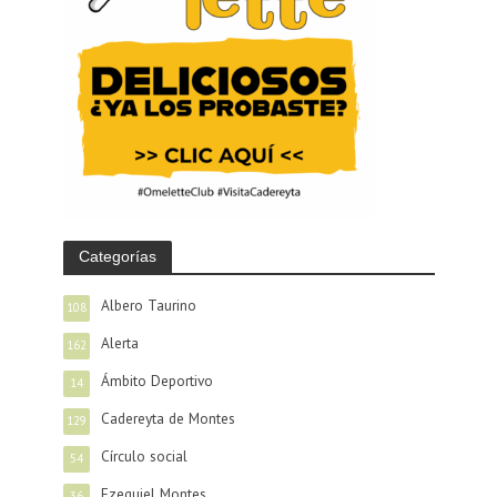
Categorías
Albero Taurino
108
Alerta
162
Ámbito Deportivo
14
Cadereyta de Montes
129
Círculo social
54
Ezequiel Montes
36