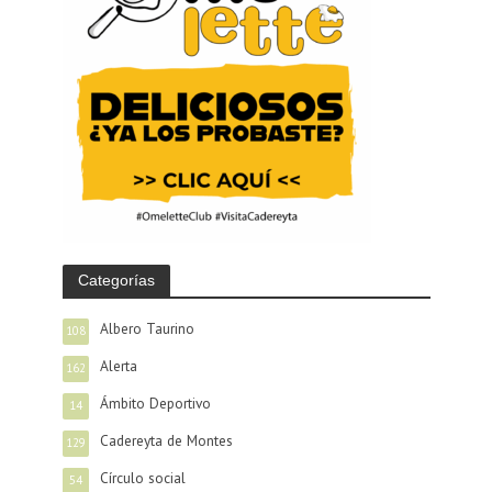
Categorías
Albero Taurino
108
Alerta
162
Ámbito Deportivo
14
Cadereyta de Montes
129
Círculo social
54