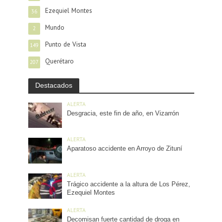
Ezequiel Montes
36
Mundo
2
Punto de Vista
149
Querétaro
207
Destacados
ALERTA
Desgracia, este fin de año, en Vizarrón
ALERTA
Aparatoso accidente en Arroyo de Zituní
ALERTA
Trágico accidente a la altura de Los Pérez,
Ezequiel Montes
ALERTA
Decomisan fuerte cantidad de droga en