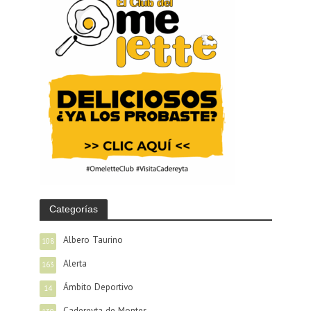
Categorías
Albero Taurino
108
Alerta
163
Ámbito Deportivo
14
Cadereyta de Montes