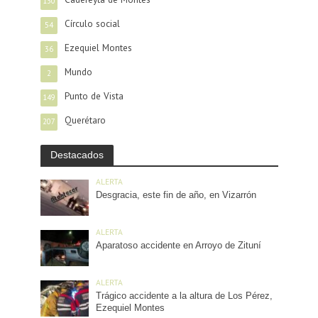
130
Círculo social
54
Ezequiel Montes
36
Mundo
2
Punto de Vista
149
Querétaro
207
Destacados
ALERTA
Desgracia, este fin de año, en Vizarrón
ALERTA
Aparatoso accidente en Arroyo de Zituní
ALERTA
Trágico accidente a la altura de Los Pérez,
Ezequiel Montes