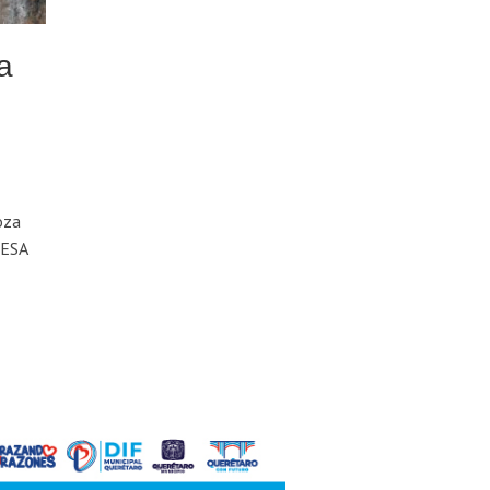
a
oza
MESA