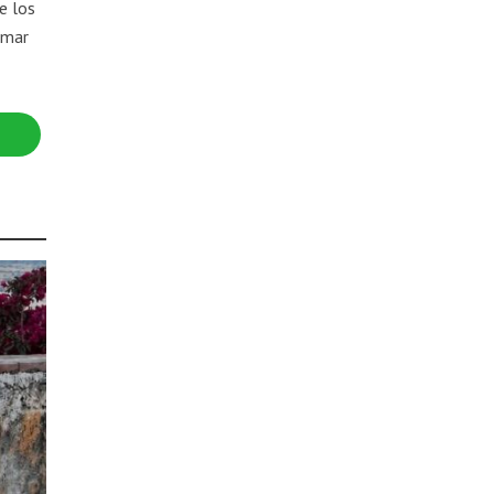
e los
umar