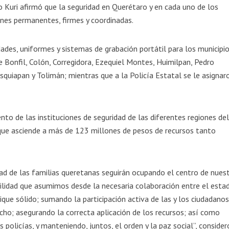
o Kuri afirmó que la seguridad en Querétaro y en cada uno de los
ones permanentes, firmes y coordinadas.
ades, uniformes y sistemas de grabación portátil para los municipi
Bonfil, Colón, Corregidora, Ezequiel Montes, Huimilpan, Pedro
squiapan y Tolimán; mientras que a la Policía Estatal se le asignar
ento de las instituciones de seguridad de las diferentes regiones de
que asciende a más de 123 millones de pesos de recursos tanto
idad de las familias queretanas seguirán ocupando el centro de nues
ilidad que asumimos desde la necesaria colaboración entre el esta
que sólido; sumando la participación activa de las y los ciudadanos
cho; asegurando la correcta aplicación de los recursos; así como
 policías, y manteniendo, juntos, el orden y la paz social”, consider