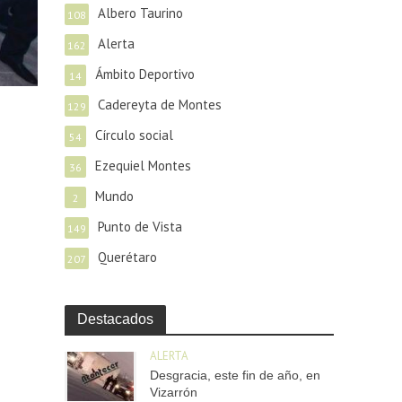
Albero Taurino
108
Alerta
162
Ámbito Deportivo
14
Cadereyta de Montes
129
Círculo social
54
Ezequiel Montes
36
Mundo
2
Punto de Vista
149
Querétaro
207
Destacados
ALERTA
Desgracia, este fin de año, en
Vizarrón