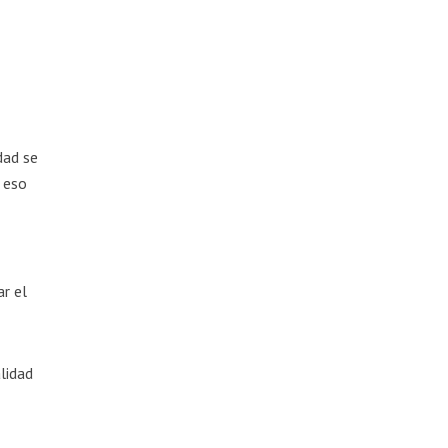
dad se
r eso
ar el
lidad