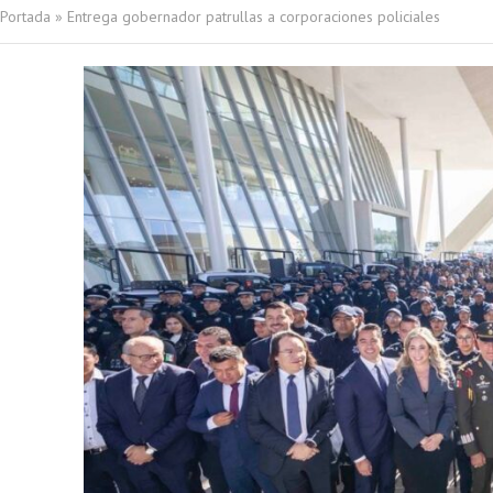
Portada
»
Entrega gobernador patrullas a corporaciones policiales