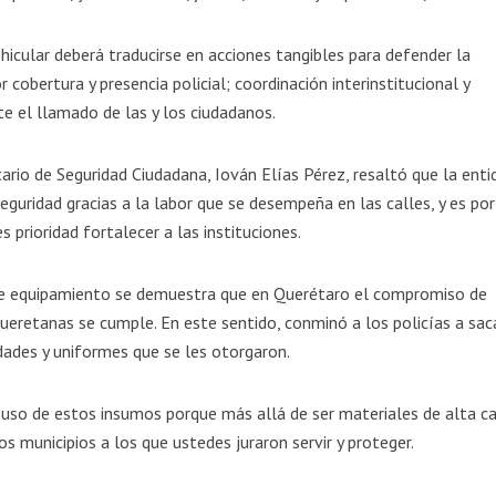
icular deberá traducirse en acciones tangibles para defender la
r cobertura y presencia policial; coordinación interinstitucional y
te el llamado de las y los ciudadanos.
tario de Seguridad Ciudadana, Iován Elías Pérez, resaltó que la enti
guridad gracias a la labor que se desempeña en las calles, y es po
 prioridad fortalecer a las instituciones.
te equipamiento se demuestra que en Querétaro el compromiso de
ueretanas se cumple. En este sentido, conminó a los policías a sac
dades y uniformes que se les otorgaron.
 uso de estos insumos porque más allá de ser materiales de alta ca
s municipios a los que ustedes juraron servir y proteger.