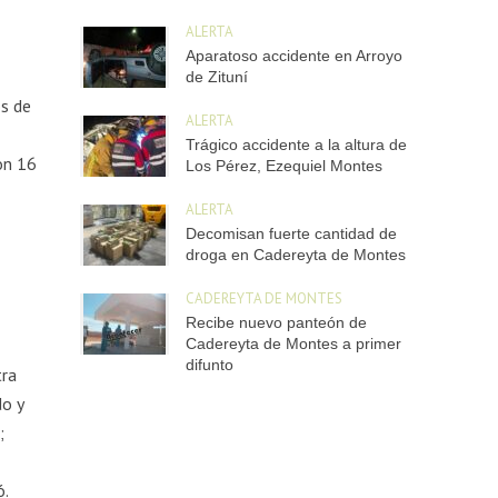
ALERTA
Aparatoso accidente en Arroyo
de Zituní
os de
ALERTA
Trágico accidente a la altura de
on 16
Los Pérez, Ezequiel Montes
ALERTA
Decomisan fuerte cantidad de
l
droga en Cadereyta de Montes
CADEREYTA DE MONTES
Recibe nuevo panteón de
Cadereyta de Montes a primer
difunto
tra
do y
;
ó.