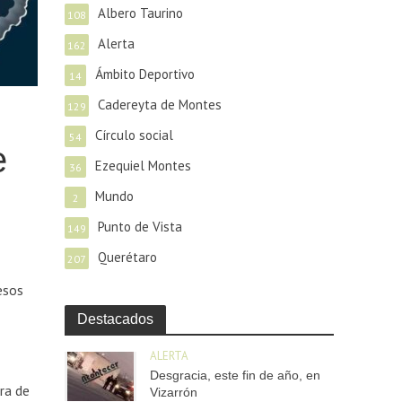
Albero Taurino
108
Alerta
162
Ámbito Deportivo
14
Cadereyta de Montes
129
Círculo social
54
e
Ezequiel Montes
36
Mundo
2
Punto de Vista
149
Querétaro
207
esos
Destacados
ALERTA
Desgracia, este fin de año, en
ra de
Vizarrón