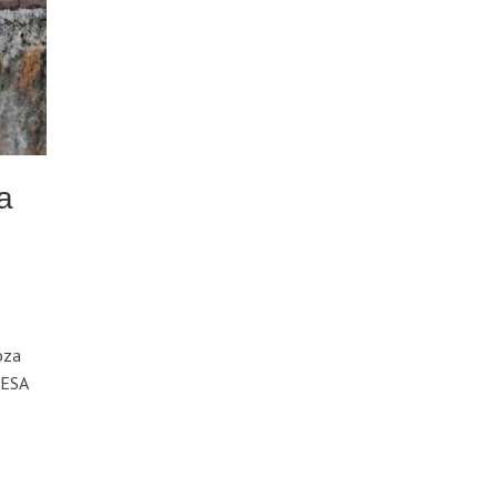
a
oza
MESA