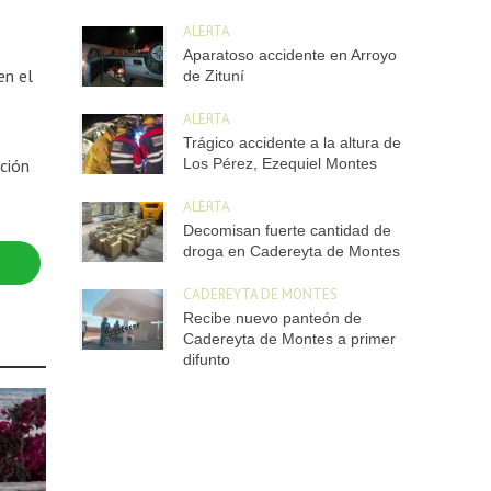
ALERTA
Aparatoso accidente en Arroyo
en el
de Zituní
ALERTA
Trágico accidente a la altura de
Los Pérez, Ezequiel Montes
ación
ALERTA
Decomisan fuerte cantidad de
droga en Cadereyta de Montes
CADEREYTA DE MONTES
Recibe nuevo panteón de
Cadereyta de Montes a primer
difunto