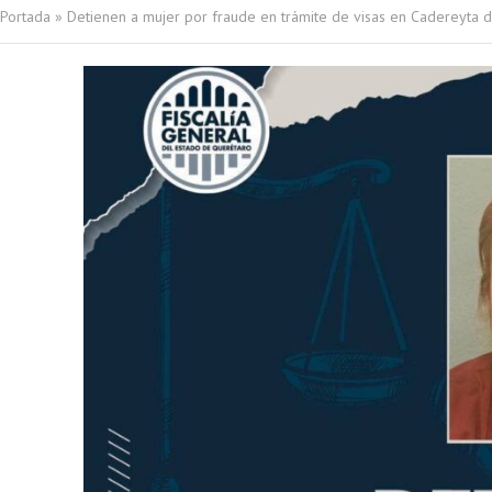
Portada
»
Detienen a mujer por fraude en trámite de visas en Cadereyta 