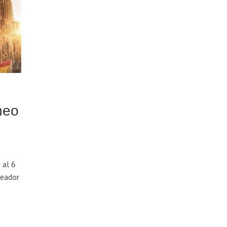
neo
 al 6
xeador