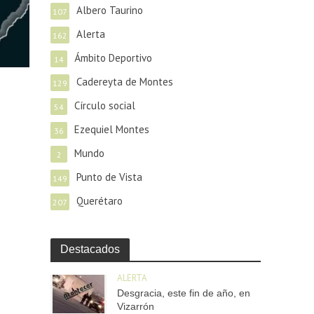
Albero Taurino
107
Alerta
162
Ámbito Deportivo
14
Cadereyta de Montes
129
Círculo social
54
Ezequiel Montes
36
Mundo
2
Punto de Vista
149
Querétaro
207
Destacados
ALERTA
Desgracia, este fin de año, en
Vizarrón