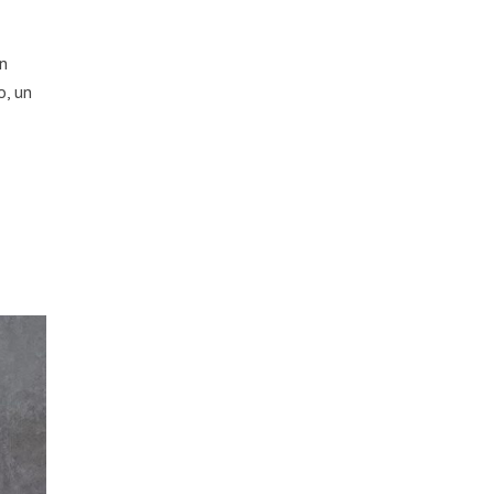
ón
o, un