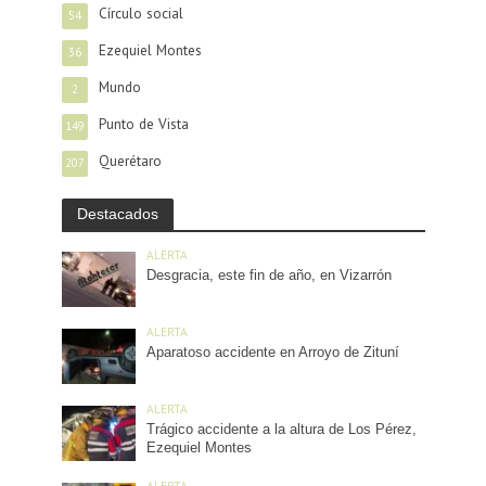
Círculo social
54
Ezequiel Montes
36
Mundo
2
Punto de Vista
149
Querétaro
207
Destacados
ALERTA
Desgracia, este fin de año, en Vizarrón
ALERTA
Aparatoso accidente en Arroyo de Zituní
ALERTA
Trágico accidente a la altura de Los Pérez,
Ezequiel Montes
ALERTA