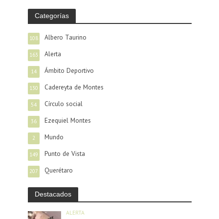
Categorías
Albero Taurino
108
Alerta
163
Ámbito Deportivo
14
Cadereyta de Montes
130
Círculo social
54
Ezequiel Montes
36
Mundo
2
Punto de Vista
149
Querétaro
207
Destacados
ALERTA