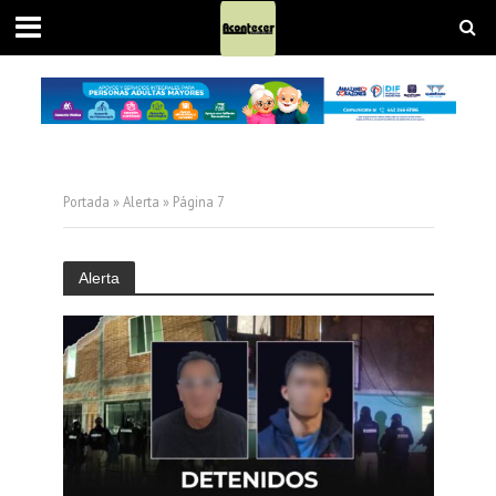
Portada
»
Alerta
»
Página 7
Alerta