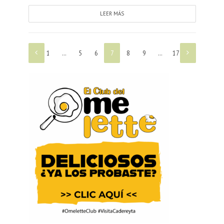
LEER MÁS
1
…
5
6
7
8
9
…
17