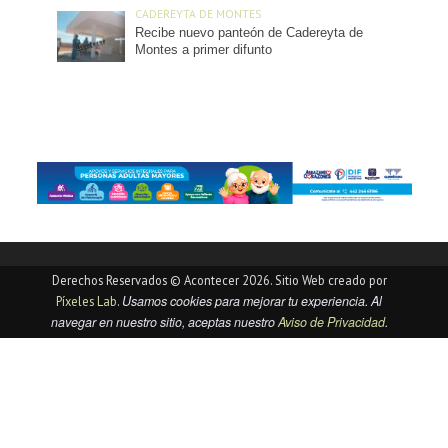
CADEREYTA DE MONTES
Recibe nuevo panteón de Cadereyta de
Montes a primer difunto
Derechos Reservados © Acontecer 2026. Sitio Web creado por
Usamos cookies para mejorar tu experiencia. Al
Píxeles Lab
.
navegar en nuestro sitio, aceptas nuestro
Aviso de Privacidad
.