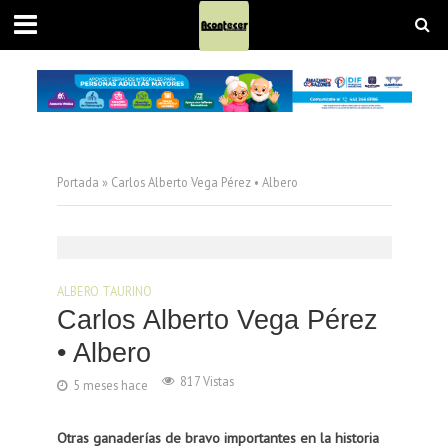
Portada
»
Carlos Alberto Vega Pérez • Albero
ALBERO TAURINO
Carlos Alberto Vega Pérez
• Albero
817 Vistas
5 meses hace
Otras ganaderías de bravo importantes en la historia