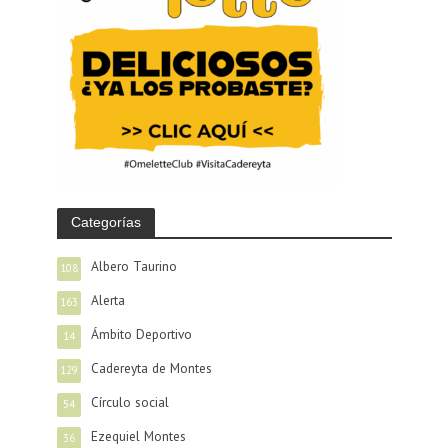
Categorías
Albero Taurino
108
Alerta
163
Ámbito Deportivo
14
Cadereyta de Montes
129
Círculo social
54
Ezequiel Montes
36