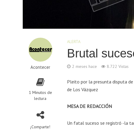
ALERTA
Brutal suce
2 meses hace
8.722 Vistas
Acontecer
Pleito por la presunta disputa de
de Los Vázquez
1 Minutos de
lectura
MESA DE REDACCIÓN
Un fatal suceso se registró -la 
¡Comparte!