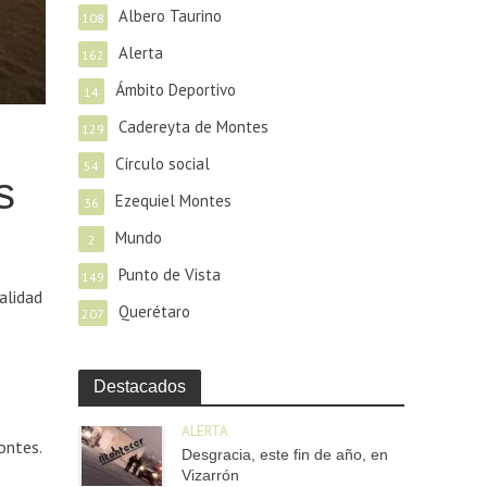
Albero Taurino
108
Alerta
162
Ámbito Deportivo
14
Cadereyta de Montes
129
Círculo social
54
s
Ezequiel Montes
36
Mundo
2
Punto de Vista
149
alidad
Querétaro
207
Destacados
ALERTA
ontes.
Desgracia, este fin de año, en
Vizarrón