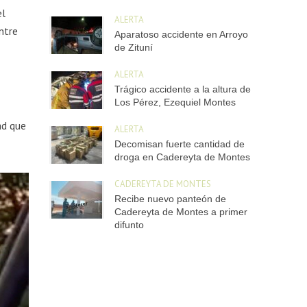
el
ALERTA
ntre
Aparatoso accidente en Arroyo
de Zituní
ALERTA
Trágico accidente a la altura de
Los Pérez, Ezequiel Montes
ad que
ALERTA
Decomisan fuerte cantidad de
droga en Cadereyta de Montes
CADEREYTA DE MONTES
Recibe nuevo panteón de
Cadereyta de Montes a primer
difunto