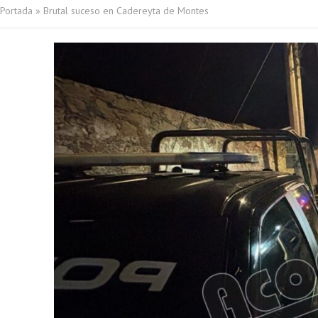
Portada
»
Brutal suceso en Cadereyta de Montes