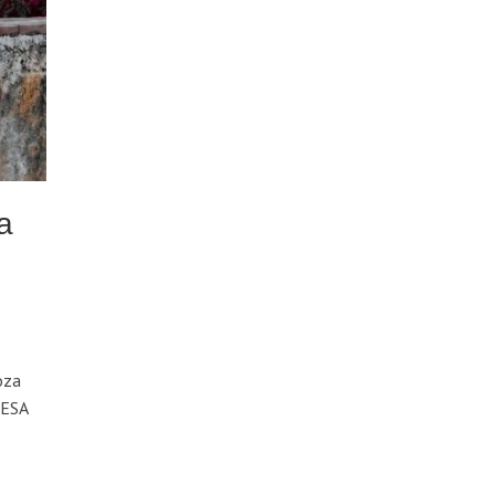
a
oza
MESA