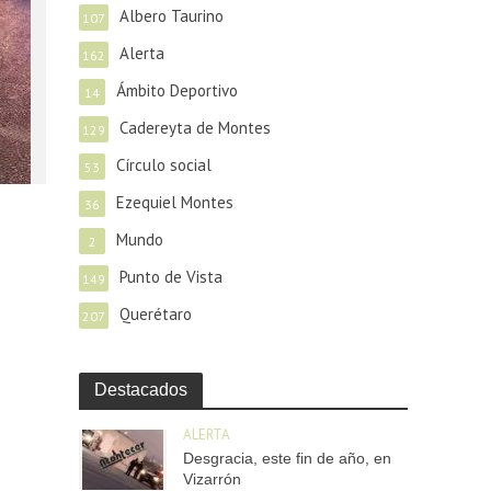
Albero Taurino
107
Alerta
162
Ámbito Deportivo
14
Cadereyta de Montes
129
Círculo social
53
Ezequiel Montes
36
Mundo
2
Punto de Vista
149
Querétaro
207
Destacados
ALERTA
Desgracia, este fin de año, en
Vizarrón