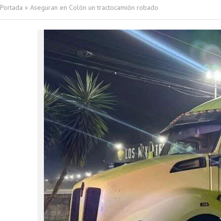
Portada
»
Aseguran en Colón un tractocamión robado