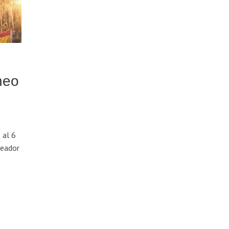
neo
 al 6
xeador