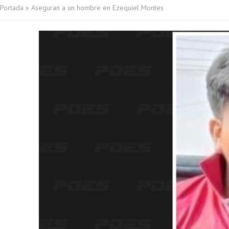
Portada
»
Aseguran a un hombre en Ezequiel Montes