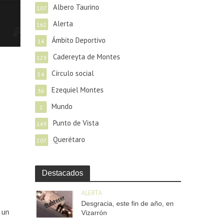
Albero Taurino
107
Alerta
162
Ámbito Deportivo
14
Cadereyta de Montes
129
Círculo social
54
Ezequiel Montes
36
Mundo
2
Punto de Vista
149
Querétaro
207
Destacados
ALERTA
Desgracia, este fin de año, en
 un
Vizarrón